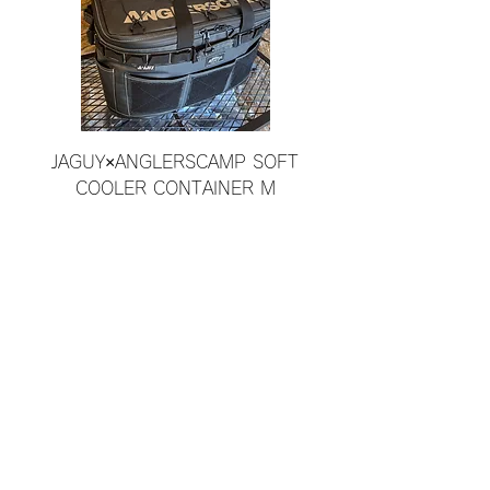
JAGUY×ANGLERSCAMP SOFT
JAGUY×ANGLERSCAM
COOLER CONTAINER M
価格
￥23,100
カートに追加する
よくある質問
最新情報
お問い合わせ
特定商取引法に基づく表記
配送規約